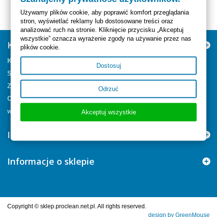
Używamy plików cookie, aby poprawić komfort przeglądania
stron, wyświetlać reklamy lub dostosowane treści oraz
analizować ruch na stronie. Kliknięcie przycisku „Akceptuj
wszystkie” oznacza wyrażenie zgody na używanie przez nas
Kategorie
plików cookie.
Kapsułkowanie
Dostosuj
Szampony
Zapachy
Odrzuć
Czyszczenie Skór
wspomagacze
Akceptuj wszystkie
Informacja
Informacje o sklepie
Copyright © sklep.proclean.net.pl. All rights reserved.
design by GreenMouse