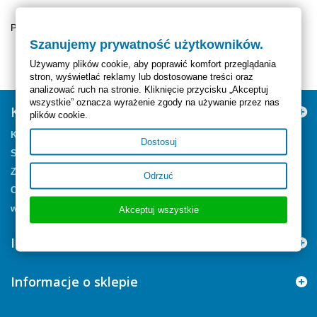
Pokazuje 1 - 10 z 10 elementów
Szanujemy prywatność użytkowników.
Używamy plików cookie, aby poprawić komfort przeglądania
stron, wyświetlać reklamy lub dostosowane treści oraz
analizować ruch na stronie. Kliknięcie przycisku „Akceptuj
wszystkie” oznacza wyrażenie zgody na używanie przez nas
Kategorie
plików cookie.
Kapsułkowanie
Dostosuj
Szampony
Zapachy
Odrzuć
Czyszczenie Skór
wspomagacze
Akceptuj wszystkie
Informacja
Informacje o sklepie