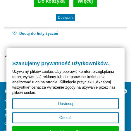
Do koszyka
Więcej
Dostępny
Dodaj do listy życzeń
Pokazuje 1 - 4 z 4 elementów
Szanujemy prywatność użytkowników.
Używamy plików cookie, aby poprawić komfort przeglądania
stron, wyświetlać reklamy lub dostosowane treści oraz
analizować ruch na stronie. Kliknięcie przycisku „Akceptuj
wszystkie” oznacza wyrażenie zgody na używanie przez nas
Kategorie
plików cookie.
Kapsułkowanie
Dostosuj
Szampony
Zapachy
Odrzuć
Czyszczenie Skór