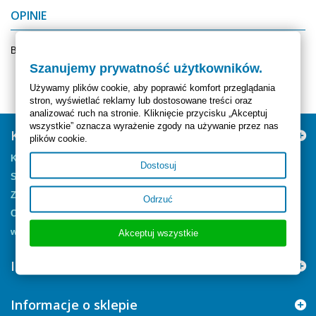
OPINIE
Brak komentarzy.
Szanujemy prywatność użytkowników.
Używamy plików cookie, aby poprawić komfort przeglądania
stron, wyświetlać reklamy lub dostosowane treści oraz
analizować ruch na stronie. Kliknięcie przycisku „Akceptuj
wszystkie” oznacza wyrażenie zgody na używanie przez nas
Kategorie
plików cookie.
Kapsułkowanie
Dostosuj
Szampony
Zapachy
Odrzuć
Czyszczenie Skór
wspomagacze
Akceptuj wszystkie
Informacja
Informacje o sklepie